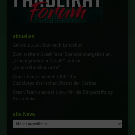
aktuelles
Am 06.03.26: Bus nach Landshut
Zwei weitere CrashTeam Spendenübergaben an:
„Irmengardhof in Gstadt“ und an
„Kinderklinikkonzerte“
Crash Team spendet 1000.- für
Sozialpsychiatrischen Dienst der Caritas
Crash Team spendet 500.- für die Bürgerstiftung
Rosenheim
alte News
alte
News