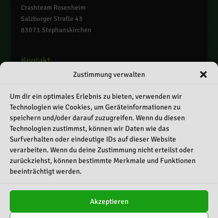
Crashteam Rosenheim
Salzburger Straße 43
83071 Stephanskirchen
Kontakt
Zustimmung verwalten
Telefon: 0151 / 55069337
E-Mail: info@crashteam-rosenheim.de
Um dir ein optimales Erlebnis zu bieten, verwenden wir
Web: www.crashteam-rosenheim.de
Technologien wie Cookies, um Geräteinformationen zu
speichern und/oder darauf zuzugreifen. Wenn du diesen
Schnellnavigation
Technologien zustimmst, können wir Daten wie das
Surfverhalten oder eindeutige IDs auf dieser Website
Kontakt
verarbeiten. Wenn du deine Zustimmung nicht erteilst oder
Impressum
zurückziehst, können bestimmte Merkmale und Funktionen
beeinträchtigt werden.
Datenschutz
Cookie-Richtlinie (EU)
Akzeptieren