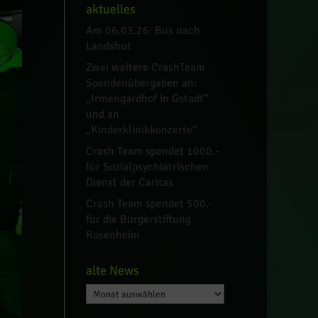
aktuelles
Am 06.03.26: Bus nach
Landshut
Zwei weitere CrashTeam
Spendenübergaben an:
„Irmengardhof in Gstadt“
und an
„Kinderklinikkonzerte“
Crash Team spendet 1000.-
für Sozialpsychiatrischen
Dienst der Caritas
Crash Team spendet 500.-
für die Bürgerstiftung
Rosenheim
alte News
alte
News