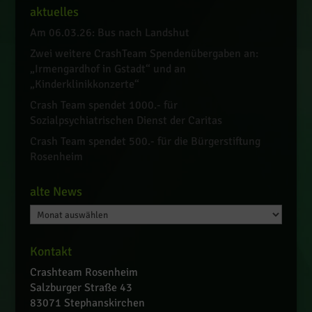
aktuelles
Am 06.03.26: Bus nach Landshut
Zwei weitere CrashTeam Spendenübergaben an:
„Irmengardhof in Gstadt“ und an
„Kinderklinikkonzerte“
Crash Team spendet 1000.- für
Sozialpsychiatrischen Dienst der Caritas
Crash Team spendet 500.- für die Bürgerstiftung
Rosenheim
alte News
alte
News
Kontakt
Crashteam Rosenheim
Salzburger Straße 43
83071 Stephanskirchen