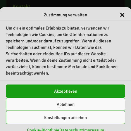
Kontakt
Zustimmung verwalten
Telefon: 0151 / 55069337
E-Mail: info@crashteam-rosenheim.de
Um dir ein optimales Erlebnis zu bieten, verwenden wir
Web: www.crashteam-rosenheim.de
Technologien wie Cookies, um Geräteinformationen zu
speichern und/oder darauf zuzugreifen. Wenn du diesen
Schnellnavigation
Technologien zustimmst, können wir Daten wie das
Surfverhalten oder eindeutige IDs auf dieser Website
Kontakt
verarbeiten. Wenn du deine Zustimmung nicht erteilst oder
Impressum
zurückziehst, können bestimmte Merkmale und Funktionen
beeinträchtigt werden.
Datenschutz
Cookie-Richtlinie (EU)
Akzeptieren
Ablehnen
Einstellungen ansehen
Copyright Crashteam Rosenheim
Cookie-Richtlinie
Datenschutz
Impressum