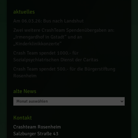
aktuelles
Am 06.03.26: Bus nach Landshut
Zwei weitere CrashTeam Spendenübergaben an:
„Irmengardhof in Gstadt“ und an
„Kinderklinikkonzerte“
Crash Team spendet 1000.- für
Sozialpsychiatrischen Dienst der Caritas
Crash Team spendet 500.- für die Bürgerstiftung
Rosenheim
alte News
alte
News
Kontakt
Crashteam Rosenheim
Salzburger Straße 43