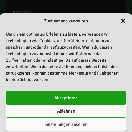
Kontakt
Zustimmung verwalten
Telefon: 0151 / 55069337
E-Mail: info@crashteam-rosenheim.de
Um dir ein optimales Erlebnis zu bieten, verwenden wir
Web: www.crashteam-rosenheim.de
Technologien wie Cookies, um Geräteinformationen zu
speichern und/oder darauf zuzugreifen. Wenn du diesen
Schnellnavigation
Technologien zustimmst, können wir Daten wie das
Surfverhalten oder eindeutige IDs auf dieser Website
Kontakt
verarbeiten. Wenn du deine Zustimmung nicht erteilst oder
Impressum
zurückziehst, können bestimmte Merkmale und Funktionen
beeinträchtigt werden.
Datenschutz
Cookie-Richtlinie (EU)
Akzeptieren
Ablehnen
Einstellungen ansehen